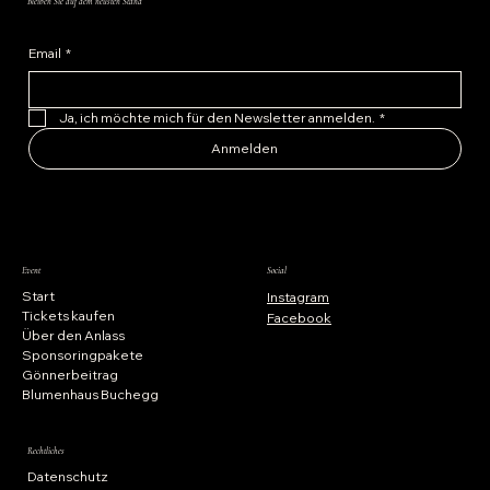
Bleiben Sie auf dem neusten Stand
Email
*
Ja, ich möchte mich für den Newsletter anmelden.
*
Anmelden
Event
Social
Start
Instagram
Tickets kaufen
Facebook
Über den Anlass
Sponsoringpakete
Gönnerbeitrag
Blumenhaus Buchegg
Rechtliches
Datenschutz